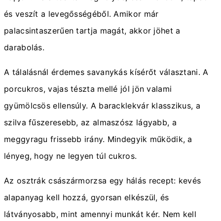
és veszít a levegősségéből. Amikor már
palacsintaszerűen tartja magát, akkor jöhet a
darabolás.
A tálalásnál érdemes savanykás kísérőt választani. A
porcukros, vajas tészta mellé jól jön valami
gyümölcsös ellensúly. A baracklekvár klasszikus, a
szilva fűszeresebb, az almaszósz lágyabb, a
meggyragu frissebb irány. Mindegyik működik, a
lényeg, hogy ne legyen túl cukros.
Az osztrák császármorzsa egy hálás recept: kevés
alapanyag kell hozzá, gyorsan elkészül, és
látványosabb, mint amennyi munkát kér. Nem kell