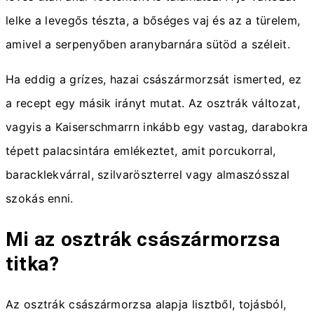
lelke a levegős tészta, a bőséges vaj és az a türelem,
amivel a serpenyőben aranybarnára sütöd a széleit.
Ha eddig a grízes, hazai császármorzsát ismerted, ez
a recept egy másik irányt mutat. Az osztrák változat,
vagyis a Kaiserschmarrn inkább egy vastag, darabokra
tépett palacsintára emlékeztet, amit porcukorral,
baracklekvárral, szilvaröszterrel vagy almaszósszal
szokás enni.
Mi az osztrák császármorzsa
titka?
Az osztrák császármorzsa alapja lisztből, tojásból,