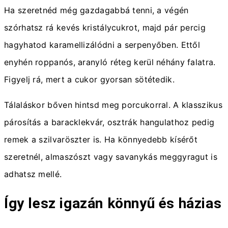
Ha szeretnéd még gazdagabbá tenni, a végén
szórhatsz rá kevés kristálycukrot, majd pár percig
hagyhatod karamellizálódni a serpenyőben. Ettől
enyhén roppanós, aranyló réteg kerül néhány falatra.
Figyelj rá, mert a cukor gyorsan sötétedik.
Tálaláskor bőven hintsd meg porcukorral. A klasszikus
párosítás a baracklekvár, osztrák hangulathoz pedig
remek a szilvaröszter is. Ha könnyedebb kísérőt
szeretnél, almaszószt vagy savanykás meggyragut is
adhatsz mellé.
Így lesz igazán könnyű és házias