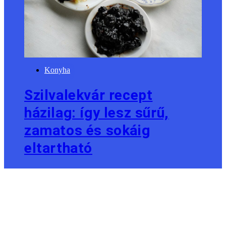
Konyha
Szilvalekvár recept
házilag: így lesz sűrű,
zamatos és sokáig
eltartható
Szandra
július 27, 2026
július 27, 2026
Konyha
Lecsó receptek minden
ízlésre: a klasszikustól az
egzotikusig