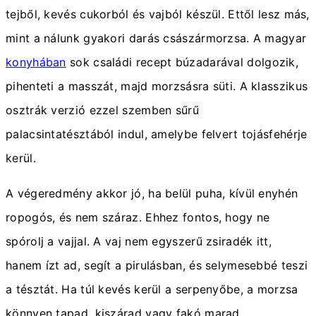
tejből, kevés cukorból és vajból készül. Ettől lesz más,
mint a nálunk gyakori darás császármorzsa. A magyar
konyhában
sok családi recept búzadarával dolgozik,
pihenteti a masszát, majd morzsásra süti. A klasszikus
osztrák verzió ezzel szemben sűrű
palacsintatésztából indul, amelybe felvert tojásfehérje
kerül.
A végeredmény akkor jó, ha belül puha, kívül enyhén
ropogós, és nem száraz. Ehhez fontos, hogy ne
spórolj a vajjal. A vaj nem egyszerű zsiradék itt,
hanem ízt ad, segít a pirulásban, és selymesebbé teszi
a tésztát. Ha túl kevés kerül a serpenyőbe, a morzsa
könnyen tapad, kiszárad vagy fakó marad.