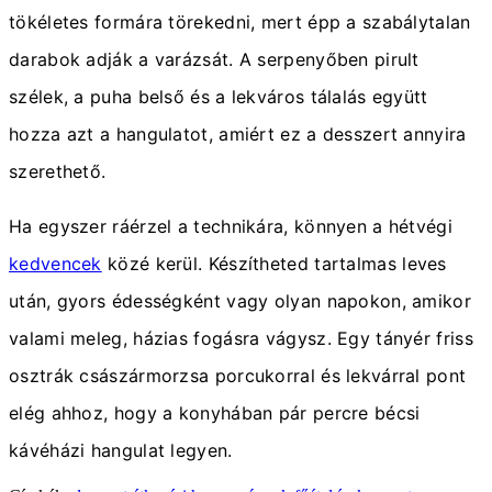
tökéletes formára törekedni, mert épp a szabálytalan
darabok adják a varázsát. A serpenyőben pirult
szélek, a puha belső és a lekváros tálalás együtt
hozza azt a hangulatot, amiért ez a desszert annyira
szerethető.
Ha egyszer ráérzel a technikára, könnyen a hétvégi
kedvencek
közé kerül. Készítheted tartalmas leves
után, gyors édességként vagy olyan napokon, amikor
valami meleg, házias fogásra vágysz. Egy tányér friss
osztrák császármorzsa porcukorral és lekvárral pont
elég ahhoz, hogy a konyhában pár percre bécsi
kávéházi hangulat legyen.