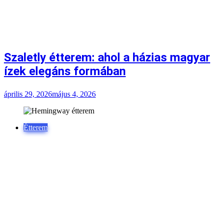
ízek elegáns formában
április 29, 2026
május 4, 2026
Étterem
Hemingway étterem: egy hely, ahol az