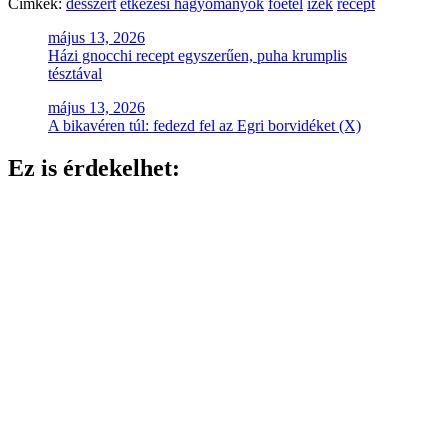
Címkék:
desszert
étkezési hagyományok
főétel
ízek
recept
Bejegyzés
május 13, 2026
Házi gnocchi recept egyszerűen, puha krumplis
navigáció
tésztával
május 13, 2026
A bikavéren túl: fedezd fel az Egri borvidéket (X)
Ez is érdekelhet: