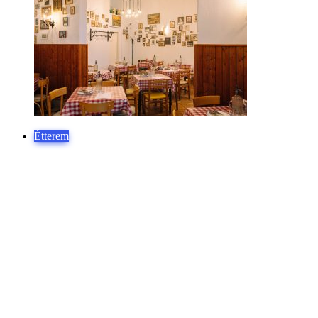
Étterem
Újra kinyitott a legendás Kádár étkezde
a Klauzál téren