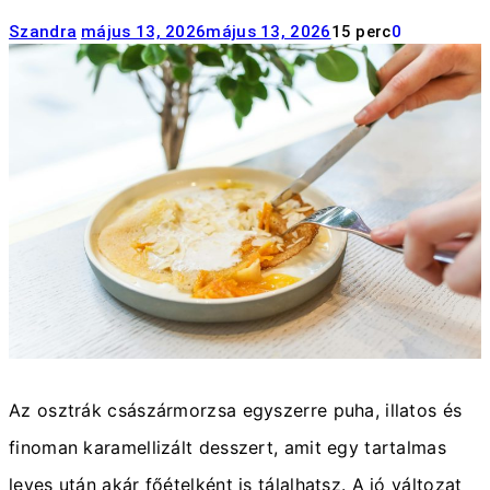
Szandra
május 13, 2026
május 13, 2026
15 perc
0
Az osztrák császármorzsa egyszerre puha, illatos és
finoman karamellizált desszert, amit egy tartalmas
leves után akár főételként is tálalhatsz. A jó változat