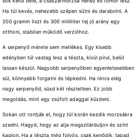
sok kerül bele, a császármorzsa nehéz és tömör lesz.
Ha túl kevés, nehezebb szépen sütni és darabolni. A
200 gramm liszt és 300 milliliter tej jó arány egy
otthoni, stabilan működő verzióhoz.
A serpenyő mérete sem mellékes. Egy kisebb
edényben túl vastag lesz a tészta, kívül pirul, belül
lassan készül. Nagyobb serpenyőben egyenletesebben
sül, könnyebb forgatni és tépkedni. Ha nincs elég
nagy serpenyőd, süsd két részletben. Ez jobb
megoldás, mint egy zsúfolt adaggal küzdeni.
Sokan ott rontják el, hogy túl korán kezdik morzsákra
szedni. Hagyd, hogy az alja megszilárduljon és színt
kapjon. Ha a tészta még folyós, csak kenődik, tapad