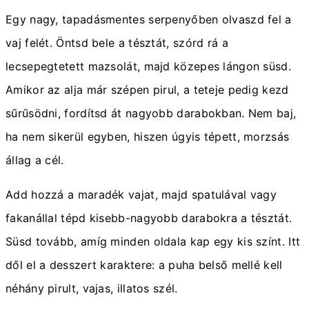
Egy nagy, tapadásmentes serpenyőben olvaszd fel a
vaj felét. Öntsd bele a tésztát, szórd rá a
lecsepegtetett mazsolát, majd közepes lángon süsd.
Amikor az alja már szépen pirul, a teteje pedig kezd
sűrűsödni, fordítsd át nagyobb darabokban. Nem baj,
ha nem sikerül egyben, hiszen úgyis tépett, morzsás
állag a cél.
Add hozzá a maradék vajat, majd spatulával vagy
fakanállal tépd kisebb-nagyobb darabokra a tésztát.
Süsd tovább, amíg minden oldala kap egy kis színt. Itt
dől el a desszert karaktere: a puha belső mellé kell
néhány pirult, vajas, illatos szél.