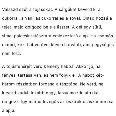
Válaszd szét a tojásokat. A sárgákat keverd ki a
cukorral, a vaníliás cukorral és a sóval. Öntsd hozzá a
tejet, majd dolgozd bele a lisztet. A cél egy sűrű,
sima, palacsintatésztára emlékeztető alap. Ha csomós
marad, kézi habverővel keverd tovább, amíg egységes
nem lesz.
A tojásfehérjét verd kemény habbá. Akkor jó, ha
fényes, tartása van, és nem folyik el. A habot két-
három részletben forgasd a tésztába. Ne verd, ne
keverd vadul, inkább nagy, lassú mozdulatokkal
dolgozz. Így marad levegős az osztrák császármorzsa
alapja.