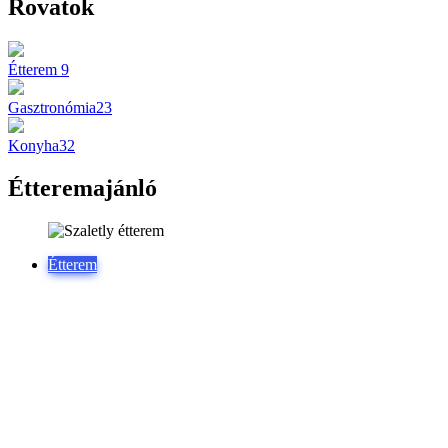
Konyha
32
Étteremajánló
Étterem
Szaletly étterem: ahol a házias magyar