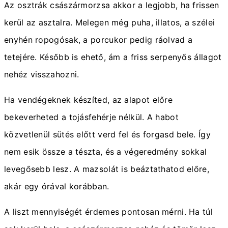
Az osztrák császármorzsa akkor a legjobb, ha frissen
kerül az asztalra. Melegen még puha, illatos, a szélei
enyhén ropogósak, a porcukor pedig ráolvad a
tetejére. Később is ehető, ám a friss serpenyős állagot
nehéz visszahozni.
Ha vendégeknek készíted, az alapot előre
bekeverheted a tojásfehérje nélkül. A habot
közvetlenül sütés előtt verd fel és forgasd bele. Így
nem esik össze a tészta, és a végeredmény sokkal
levegősebb lesz. A mazsolát is beáztathatod előre,
akár egy órával korábban.
A liszt mennyiségét érdemes pontosan mérni. Ha túl