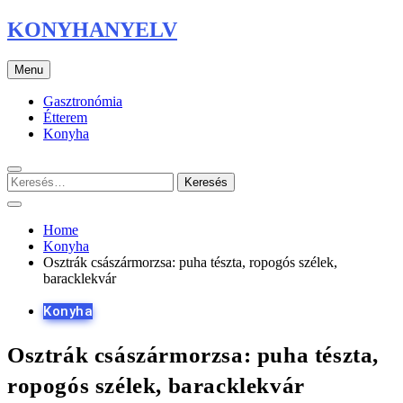
Skip
KONYHANYELV
to
content
Menu
Gasztronómia
Étterem
Konyha
Keresés:
Home
Konyha
Osztrák császármorzsa: puha tészta, ropogós szélek,
baracklekvár
Konyha
Osztrák császármorzsa: puha tészta,
ropogós szélek, baracklekvár