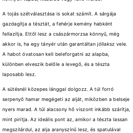
A tojás szétválasztása is sokat számít. A sárgája
gazdagítja a tésztát, a fehérje kemény habként
fellazítja. Ettől lesz a császármorzsa könnyű, még
akkor is, ha egy tányér után garantáltan jóllaksz vele.
A habot óvatosan kell beleforgatni az alapba,
különben elveszik belőle a levegő, és a tészta
laposabb lesz.
A sütésnél közepes lánggal dolgozz. A túl forró
serpenyő hamar megégeti az alját, miközben a belseje
nyers marad. A túl alacsony hő viszont inkább szárítja,
mint pirítja. Az ideális pont az, amikor a tészta lassan
megszilárdul, az alja aranyszínű lesz, és spatulával