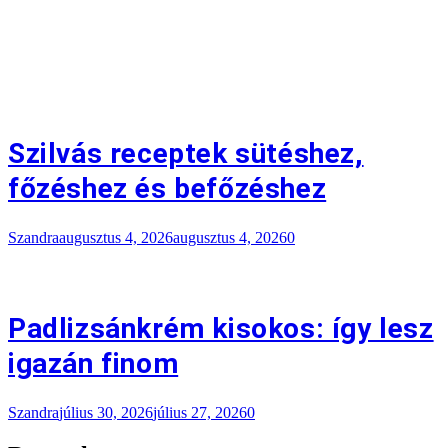
Szilvás receptek sütéshez,
főzéshez és befőzéshez
Szandra
augusztus 4, 2026
augusztus 4, 2026
0
Padlizsánkrém kisokos: így lesz
igazán finom
Szandra
július 30, 2026
július 27, 2026
0
Rovatok
Étterem
9
Gasztronómia
23