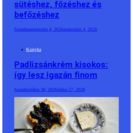
Konyha
Padlizsánkrém kisokos:
így lesz igazán finom
Szandra
július 30, 2026
július 27, 2026