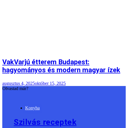
VakVarjú étterem Budapest:
hagyományos és modern magyar ízek
augusztus 4, 2025
október 15, 2025
Olvastad már?
Konyha
Szilvás receptek
sütéshez, főzéshez és
befőzéshez
Szandra
augusztus 4, 2026
augusztus 4, 2026