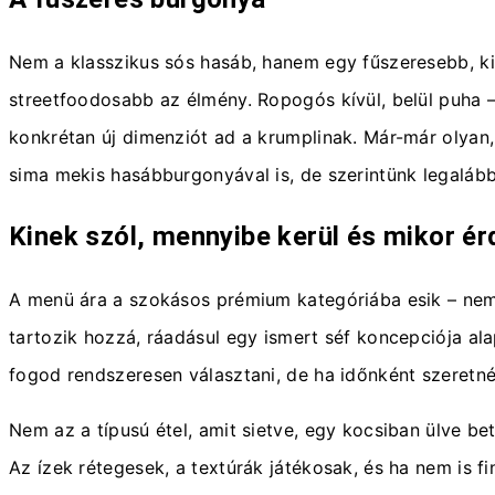
Nem a klasszikus sós hasáb, hanem egy fűszeresebb, kicsi
streetfoodosabb az élmény. Ropogós kívül, belül puha – 
konkrétan új dimenziót ad a krumplinak. Már-már olyan, 
sima mekis hasábburgonyával is, de szerintünk legalább
Kinek szól, mennyibe kerül és mikor é
A menü ára a szokásos prémium kategóriába esik – nem 
tartozik hozzá, ráadásul egy ismert séf koncepciója al
fogod rendszeresen választani, de ha időnként szeretné
Nem az a típusú étel, amit sietve, egy kocsiban ülve be
Az ízek rétegesek, a textúrák játékosak, és ha nem is 