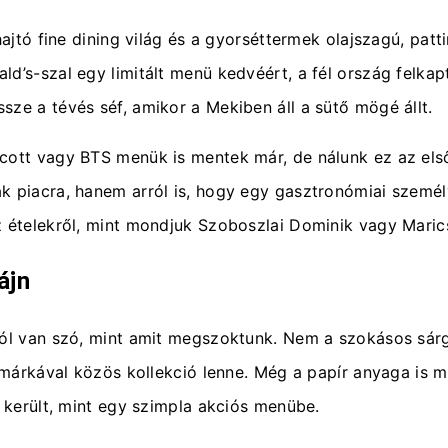
hajtó fine dining világ és a gyorséttermek olajszagú, pat
d’s-szal egy limitált menü kedvéért, a fél ország felkap
sze a tévés séf, amikor a Mekiben áll a sütő mögé állt.
Scott vagy BTS menük is mentek már, de nálunk ez az el
 piacra, hanem arról is, hogy egy gasztronómiai személyi
z ételekről, mint mondjuk Szoboszlai Dominik vagy Marics
ájn
ról van szó, mint amit megszoktunk. Nem a szokásos sárga
vatmárkával közös kollekció lenne. Még a papír anyaga is
t került, mint egy szimpla akciós menübe.