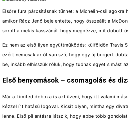
Elsőre fura párosításnak tűnhet: a Michelin-csillagokra 
amikor Rácz Jenő bejelentette, hogy összeállt a McDonal
sorolt a mekis kasszánál, hogy megnézze, mit dobott ös
Ez nem az első ilyen együttműködés: külföldön Travis 
ezért nemcsak arról van szó, hogy egy új burgert dobtak
be, inkább elhisszük róluk, hogy tudnak egyet s mást a
Első benyomások – csomagolás és diz
Már a Limited doboza is azt üzeni, hogy itt valami más
kézzel írt hatású logóval. Kicsit olyan, mintha egy di
lenne. Első pillantásra látszik, hogy ebbe több gondola