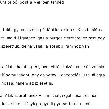
 fura okból pont a Mekiben tennéd.
fokhagymás szósz például karakteres. Kicsit csíőás,
k érzi majd. Ugyanez igaz a burger méretére: ez nem egy
 szerettük, de ha valaki a sósabb irányhoz van
alálni a hamburgert, nem vitték túlzásba a séf-vonalat
kifinomultságot, egy csipetnyi koncepciót. Ízre, állagra
hozzá, hanem az ízlését is.
. Akik szeretnének valami újat, izgalmasat, és nem
s, karakteres, tényleg egyedi gyorséttermi menüt