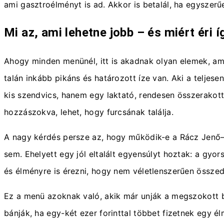
ami gasztroélményt is ad. Akkor is betalál, ha egyszerű
Mi az, ami lehetne jobb – és miért éri 
Ahogy minden menünél, itt is akadnak olyan elemek, am
talán inkább pikáns és határozott íze van. Aki a teljes
kis szendvics, hanem egy laktató, rendesen összerakott
hozzászokva, lehet, hogy furcsának találja.
A nagy kérdés persze az, hogy működik-e a Rácz Jenő–Mc
sem. Ehelyett egy jól eltalált egyensúlyt hoztak: a gyor
és élményre is érezni, hogy nem véletlenszerűen össze
Ez a menü azoknak való, akik már unják a megszokott bu
bánják, ha egy-két ezer forinttal többet fizetnek egy 