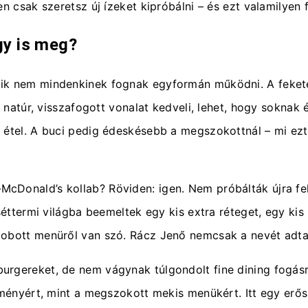
en csak szeretsz új ízeket kipróbálni – és ezt valamilyen
így is meg?
ik nem mindenkinek fognak egyformán működni. A fekete 
en natúr, visszafogott vonalat kedveli, lehet, hogy sokna
 étel. A buci pedig édeskésebb a megszokottnál – mi ezt
Donald’s kollab? Röviden: igen. Nem próbálták újra felt
séttermi világba beemeltek egy kis extra réteget, egy kis 
dobott menüről van szó. Rácz Jenő nemcsak a nevét adta 
rgereket, de nem vágynak túlgondolt fine dining fogásra
élményért, mint a megszokott mekis menükért. Itt egy erő