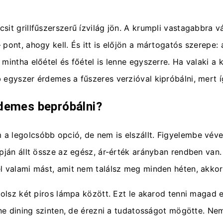
t grillfűszerszerű ízvilág jön. A krumpli vastagabbra vág
pont, ahogy kell. És itt is előjön a mártogatós szerepe:
mintha előétel és főétel is lenne egyszerre. Ha valaki a
 egyszer érdemes a fűszeres verzióval kipróbálni, mert 
rdemes bepróbálni?
a legolcsóbb opció, de nem is elszállt. Figyelembe véve
apján állt össze az egész, ár-érték arányban rendben van
l valami mást, amit nem találsz meg minden héten, akkor
tolsz két piros lámpa között. Ezt le akarod tenni magad e
fine dining szinten, de érezni a tudatosságot mögötte. 