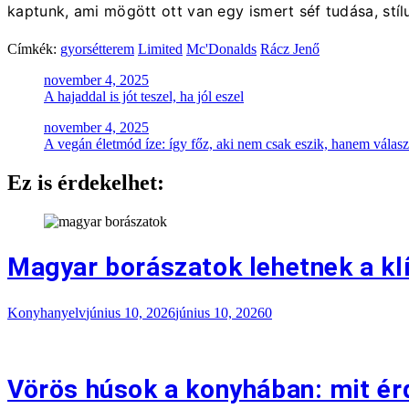
kaptunk, ami mögött ott van egy ismert séf tudása, stí
Címkék:
gyorsétterem
Limited
Mc'Donalds
Rácz Jenő
Bejegyzés
november 4, 2025
A hajaddal is jót teszel, ha jól eszel
navigáció
november 4, 2025
A vegán életmód íze: így főz, aki nem csak eszik, hanem választ
Ez is érdekelhet:
Magyar borászatok lehetnek a kl
Konyhanyelv
június 10, 2026
június 10, 2026
0
Vörös húsok a konyhában: mit ér