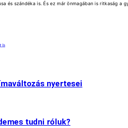
lusa és szándéka is. És ez már önmagában is ritkaság a g
 is
ímaváltozás nyertesei
demes tudni róluk?