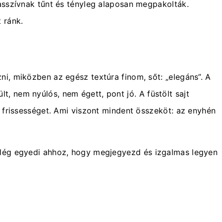
asszívnak tűnt és tényleg alaposan megpakolták.
 ránk.
i, miközben az egész textúra finom, sőt: „elegáns”. A
 nem nyúlós, nem égett, pont jó. A füstölt sajt
 frissességet. Ami viszont mindent összeköt: az enyhén
elég egyedi ahhoz, hogy megjegyezd és izgalmas legyen