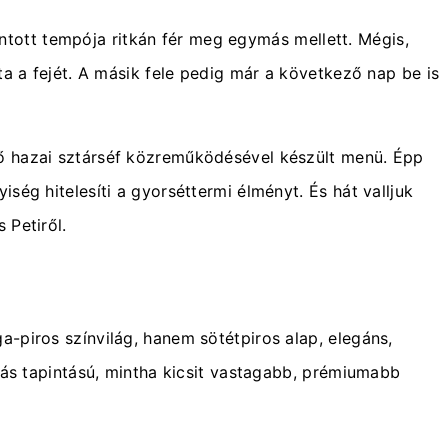
tintott tempója ritkán fér meg egymás mellett. Mégis,
ta a fejét. A másik fele pedig már a következő nap be is
ső hazai sztárséf közreműködésével készült menü. Épp
ség hitelesíti a gyorséttermi élményt. És hát valljuk
 Petiről.
-piros színvilág, hanem sötétpiros alap, elegáns,
 más tapintású, mintha kicsit vastagabb, prémiumabb