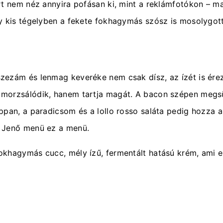
rt nem néz annyira pofásan ki, mint a reklámfotókon – m
y kis tégelyben a fekete fokhagymás szósz is mosolygott
ezám és lenmag keveréke nem csak dísz, az ízét is érezn
orzsálódik, hanem tartja magát. A bacon szépen megsült,
ppan, a paradicsom és a lollo rosso saláta pedig hozza a
z Jenő menü ez a menü.
okhagymás cucc, mély ízű, fermentált hatású krém, ami 