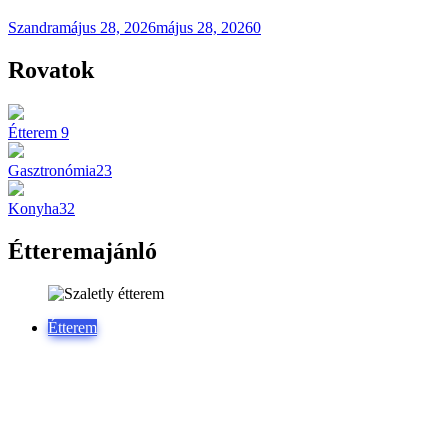
Szandra
május 28, 2026
május 28, 2026
0
Rovatok
Étterem
9
Gasztronómia
23
Konyha
32
Étteremajánló
Étterem