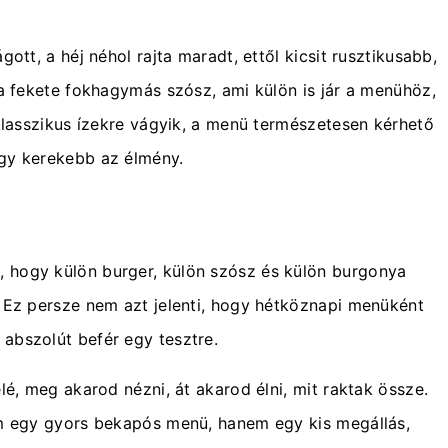
ott, a héj néhol rajta maradt, ettől kicsit rusztikusabb,
 a fekete fokhagymás szósz, ami külön is jár a menühöz,
 klasszikus ízekre vágyik, a menü természetesen kérhető
így kerekebb az élmény.
, hogy külön burger, külön szósz és külön burgonya
. Ez persze nem azt jelenti, hogy hétköznapi menüként
 abszolút befér egy tesztre.
lé, meg akarod nézni, át akarod élni, mit raktak össze.
Nem egy gyors bekapós menü, hanem egy kis megállás,