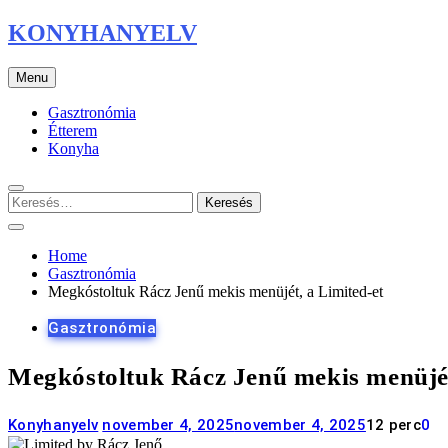
Skip
KONYHANYELV
to
content
Menu
Gasztronómia
Étterem
Konyha
Keresés:
Home
Gasztronómia
Megkóstoltuk Rácz Jenű mekis menüjét, a Limited-et
Gasztronómia
Megkóstoltuk Rácz Jenű mekis menüjét
Konyhanyelv
november 4, 2025
november 4, 2025
12 perc
0