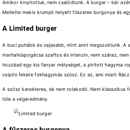
Amikor kinyitottuk, nem csalódtunk. A burger – bár azé
Mellette mekis krumpli helyett fűszeres burgonya és eg
A Limited burger
A buci puhább és vajasabb, mint amit megszoktunk. A sz
marhahúspogácsa szaftos és intenzív, nem száraz, nem m
hozzáad egy kis fanyar mélységet, a pirított hagyma ro
csípős fekete fokhagymás szósz. Ez az, ami miatt Rác
A szósz karakteres, de nem tolakodó. Nem klasszikus f
tűle a végeredmény.
A fűszeres burgonya