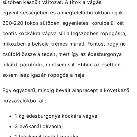
sütőben készült változat. A titok a vágás
egyenletességében és a megfelelő hőfokban rejlik.
200-220 fokos sütőben, egyenletes, körülbelül két
centis kockákra vágva sül a legszebben ropogósra,
miközben a belseje krémes marad. Fontos, hogy ne
zsúfold össze a tepsit, mert így az édesburgonya
inkább párolódik, mintsem sül. Ebben az esetben
sosem lesz igazán ropogós a héja.
Egy egyszerű, mindig bevált alaprecept a következő
hozzávalókból áll:
1 kg édesburgonya kockára vágva
3 evőkanál olívaolaj
1 teáskanál füstölt paprika