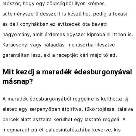
először, hogy egy zöldségből ilyen krémes,
süteményszerű desszert is készülhet, pedig a texasi
és déli konyhákban ez évtizedek óta bevett
hagyomány, amit érdemes egyszer kipróbálni itthon is.
Karácsonyi vagy hálaadási menüsorba illesztve
garantáltan lesz, aki a receptjét kéri majd tőled.
Mit kezdj a maradék édesburgonyával
másnap?
A maradék édesburgonyából reggelire is kelthetsz új
életet: egy serpenyőben átpirítva, tükörtojással tálalva
percek alatt asztalra kerülhet egy laktató reggeli. A
megmaradt pürét palacsintatésztába keverve, kis