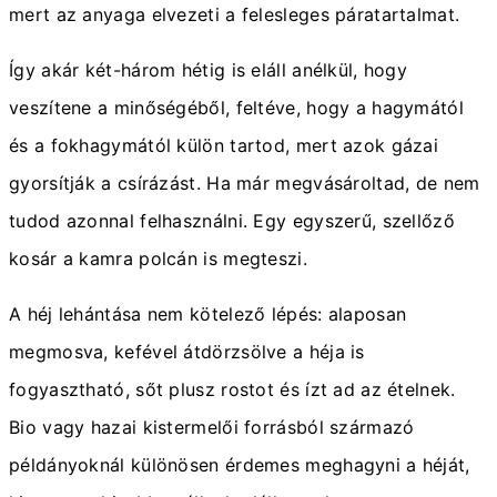
mert az anyaga elvezeti a felesleges páratartalmat.
Így akár két-három hétig is eláll anélkül, hogy
veszítene a minőségéből, feltéve, hogy a hagymától
és a fokhagymától külön tartod, mert azok gázai
gyorsítják a csírázást. Ha már megvásároltad, de nem
tudod azonnal felhasználni. Egy egyszerű, szellőző
kosár a kamra polcán is megteszi.
A héj lehántása nem kötelező lépés: alaposan
megmosva, kefével átdörzsölve a héja is
fogyasztható, sőt plusz rostot és ízt ad az ételnek.
Bio vagy hazai kistermelői forrásból származó
példányoknál különösen érdemes meghagyni a héját,