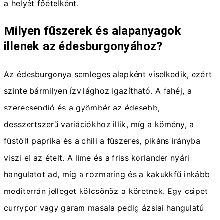
a helyét főételként.
Milyen fűszerek és alapanyagok
illenek az édesburgonyához?
Az édesburgonya semleges alapként viselkedik, ezért
szinte bármilyen ízvilághoz igazítható. A fahéj, a
szerecsendió és a gyömbér az édesebb,
desszertszerű variációkhoz illik, míg a kömény, a
füstölt paprika és a chili a fűszeres, pikáns irányba
viszi el az ételt. A lime és a friss koriander nyári
hangulatot ad, míg a rozmaring és a kakukkfű inkább
mediterrán jelleget kölcsönöz a köretnek. Egy csipet
currypor vagy garam masala pedig ázsiai hangulatú