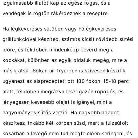
izgalmasabb illatot kap az egész fogás, és a
vendégek is rögtön rákérdeznek a receptre.
Ha légkeveréses sütőben vagy hőlégkeveréses
grillfunkcióval készíted, számíts kicsit rövidebb sütési
időre, és félidőben mindenképp keverd meg a
kockákat, különben az egyik oldaluk megég, mire a
másik átsül. Sokan air fryerben is szívesen készítik
ugyanezt az alapreceptet: ott 180 fokon, 15-18 perc
alatt, félidőben megrázva lesz igazán ropogós, és
lényegesen kevesebb olajat is igényel, mint a
hagyományos sütős verzió. Ha nagyobb adagot
készítesz, inkább két körben süsd, mert a túlzsúfolt
kosárban a levegő nem tud megfelelően keringeni, és