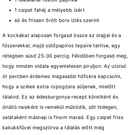
1 csipet fahéj a mélyebb ízért
só és frissen őrölt bors ízlés szerint
A kockákat alaposan forgasd össze az olajjal és a
fűszerekkel, majd sütőpapíros tepsire terítve, egy
rétegben süsd 25-30 percig. Félidőben forgasd meg,
hogy minden oldala egyenletesen piruljon. Az utolsó
öt percben érdemes magasabb hőfokra kapcsolni,
hogy a szélek extra ropogósra süljenek, mielőtt
tálalod. Ez az édesburgonya recept köretként és
önálló nasiként is remekül működik, sőt hidegen,
salátaként másnap is finom marad. Egy csipet friss
kakukkfűvel megszórva a tálalás előtt még