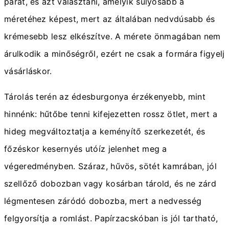
párat, és azt választani, amelyik súlyosabb a
méretéhez képest, mert az általában nedvdúsabb és
krémesebb lesz elkészítve. A mérete önmagában nem
árulkodik a minőségről, ezért ne csak a formára figyelj
vásárláskor.
Tárolás terén az édesburgonya érzékenyebb, mint
hinnénk: hűtőbe tenni kifejezetten rossz ötlet, mert a
hideg megváltoztatja a keményítő szerkezetét, és
főzéskor kesernyés utóíz jelenhet meg a
végeredményben. Száraz, hűvös, sötét kamrában, jól
szellőző dobozban vagy kosárban tárold, és ne zárd
légmentesen záródó dobozba, mert a nedvesség
felgyorsítja a romlást. Papírzacskóban is jól tartható,