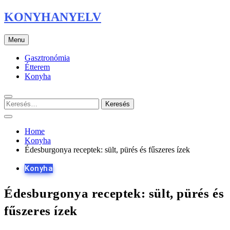
Skip
KONYHANYELV
to
content
Menu
Gasztronómia
Étterem
Konyha
Keresés:
Home
Konyha
Édesburgonya receptek: sült, pürés és fűszeres ízek
Konyha
Édesburgonya receptek: sült, pürés és
fűszeres ízek