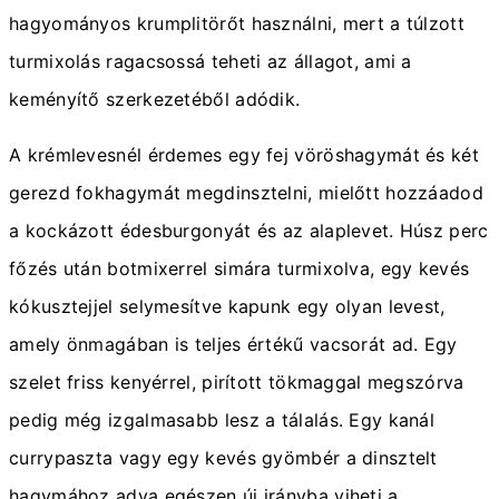
hagyományos krumplitörőt használni, mert a túlzott
turmixolás ragacsossá teheti az állagot, ami a
keményítő szerkezetéből adódik.
A krémlevesnél érdemes egy fej vöröshagymát és két
gerezd fokhagymát megdinsztelni, mielőtt hozzáadod
a kockázott édesburgonyát és az alaplevet. Húsz perc
főzés után botmixerrel simára turmixolva, egy kevés
kókusztejjel selymesítve kapunk egy olyan levest,
amely önmagában is teljes értékű vacsorát ad. Egy
szelet friss kenyérrel, pirított tökmaggal megszórva
pedig még izgalmasabb lesz a tálalás. Egy kanál
currypaszta vagy egy kevés gyömbér a dinsztelt
hagymához adva egészen új irányba viheti a