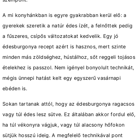
A mi konyhánkban is egyre gyakrabban kerül elő: a
gyerekek szeretik a natúr édes ízét, a felnőttek pedig
a fűszeres, csípős változatokat kedvelik. Egy jó
édesburgonya recept azért is hasznos, mert szinte
minden más zöldséghez, hústálhoz, sőt reggeli tojásos
ételekhez is passzol. Nem igényel bonyolult technikát,
mégis ünnepi hatást kelt egy egyszerű vasárnapi
ebéden is.
Sokan tartanak attól, hogy az édesburgonya ragacsos
vagy túl édes lesz sütve. Ez általában akkor fordul elő,
ha túl vékonyra vágjuk, vagy túl alacsony hőfokon
sütjük hosszú ideig. A megfelelő technikával pont