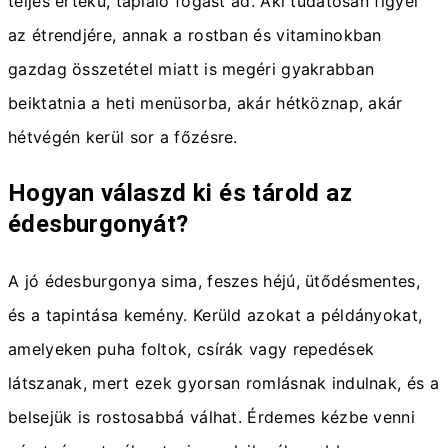
teljes értékű, tápláló fogást ad. Aki tudatosan figyel
az étrendjére, annak a rostban és vitaminokban
gazdag összetétel miatt is megéri gyakrabban
beiktatnia a heti menüsorba, akár hétköznap, akár
hétvégén kerül sor a főzésre.
Hogyan válaszd ki és tárold az
édesburgonyát?
A jó édesburgonya sima, feszes héjú, ütődésmentes,
és a tapintása kemény. Kerüld azokat a példányokat,
amelyeken puha foltok, csírák vagy repedések
látszanak, mert ezek gyorsan romlásnak indulnak, és a
belsejük is rostosabbá válhat. Érdemes kézbe venni