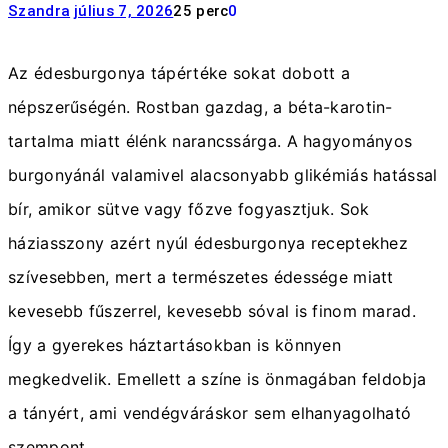
Szandra
július 7, 2026
25 perc
0
Az édesburgonya tápértéke sokat dobott a
népszerűségén. Rostban gazdag, a béta-karotin-
tartalma miatt élénk narancssárga. A hagyományos
burgonyánál valamivel alacsonyabb glikémiás hatással
bír, amikor sütve vagy főzve fogyasztjuk. Sok
háziasszony azért nyúl édesburgonya receptekhez
szívesebben, mert a természetes édessége miatt
kevesebb fűszerrel, kevesebb sóval is finom marad.
Így a gyerekes háztartásokban is könnyen
megkedvelik. Emellett a színe is önmagában feldobja
a tányért, ami vendégváráskor sem elhanyagolható
szempont.