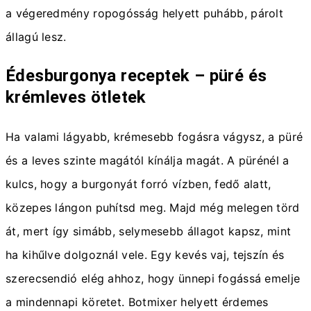
a végeredmény ropogósság helyett puhább, párolt
állagú lesz.
Édesburgonya receptek – püré és
krémleves ötletek
Ha valami lágyabb, krémesebb fogásra vágysz, a püré
és a leves szinte magától kínálja magát. A pürénél a
kulcs, hogy a burgonyát forró vízben, fedő alatt,
közepes lángon puhítsd meg. Majd még melegen törd
át, mert így simább, selymesebb állagot kapsz, mint
ha kihűlve dolgoznál vele. Egy kevés vaj, tejszín és
szerecsendió elég ahhoz, hogy ünnepi fogássá emelje
a mindennapi köretet. Botmixer helyett érdemes