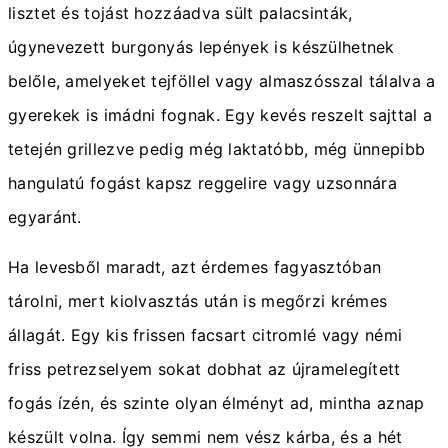
lisztet és tojást hozzáadva sült palacsinták,
úgynevezett burgonyás lepények is készülhetnek
belőle, amelyeket tejföllel vagy almaszósszal tálalva a
gyerekek is imádni fognak. Egy kevés reszelt sajttal a
tetején grillezve pedig még laktatóbb, még ünnepibb
hangulatú fogást kapsz reggelire vagy uzsonnára
egyaránt.
Ha levesből maradt, azt érdemes fagyasztóban
tárolni, mert kiolvasztás után is megőrzi krémes
állagát. Egy kis frissen facsart citromlé vagy némi
friss petrezselyem sokat dobhat az újramelegített
fogás ízén, és szinte olyan élményt ad, mintha aznap
készült volna. Így semmi nem vész kárba, és a hét