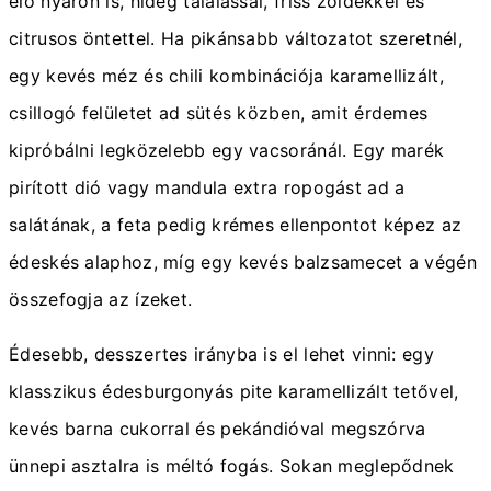
elő nyáron is, hideg tálalással, friss zöldekkel és
citrusos öntettel. Ha pikánsabb változatot szeretnél,
egy kevés méz és chili kombinációja karamellizált,
csillogó felületet ad sütés közben, amit érdemes
kipróbálni legközelebb egy vacsoránál. Egy marék
pirított dió vagy mandula extra ropogást ad a
salátának, a feta pedig krémes ellenpontot képez az
édeskés alaphoz, míg egy kevés balzsamecet a végén
összefogja az ízeket.
Édesebb, desszertes irányba is el lehet vinni: egy
klasszikus édesburgonyás pite karamellizált tetővel,
kevés barna cukorral és pekándióval megszórva
ünnepi asztalra is méltó fogás. Sokan meglepődnek