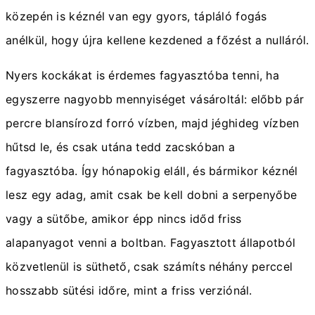
közepén is kéznél van egy gyors, tápláló fogás
anélkül, hogy újra kellene kezdened a főzést a nulláról.
Nyers kockákat is érdemes fagyasztóba tenni, ha
egyszerre nagyobb mennyiséget vásároltál: előbb pár
percre blansírozd forró vízben, majd jéghideg vízben
hűtsd le, és csak utána tedd zacskóban a
fagyasztóba. Így hónapokig eláll, és bármikor kéznél
lesz egy adag, amit csak be kell dobni a serpenyőbe
vagy a sütőbe, amikor épp nincs időd friss
alapanyagot venni a boltban. Fagyasztott állapotból
közvetlenül is süthető, csak számíts néhány perccel
hosszabb sütési időre, mint a friss verziónál.