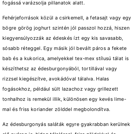
fogássá varázsolja pillanatok alatt.
Fehérjeforrások közül a csirkemell, a fetasajt vagy egy
bögre görög joghurt szintén jól passzol hozzá, hiszen
kiegyensúlyozzák az édeskés ízt egy kis savasabb,
sósabb réteggel. Egy másik jól bevált páros a fekete
bab és a kukorica, amelyekkel tex-mex stílusú tálat is
készíthetsz az édesburgonyából, tortillával vagy
rizzsel kiegészítve, avokádóval tálalva. Halas
fogásokhoz, például sült lazachoz vagy grillezett
tonhalhoz is remekül illik, különösen egy kevés lime-
mal és friss koriander zölddel megbolondítva.
Az édesburgonyás saláták egyre gyakrabban kerülnek