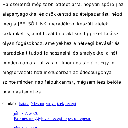
Ha szeretnél még több ötletet arra, hogyan spórolj az
alapanyagokkal és csökkentsd az ételpazarlást, nézd
meg a [BELSŐ LINK: maradékból készült ételek]
cikkünket is, ahol további praktikus tippeket találsz
olyan fogásokhoz, amelyekhez a hétvégi bevásárlás
maradékait tudod felhasználni, és amelyekkel a hét
minden napjára jut valami finom és tápláló. Egy jól
megtervezett heti menüsorban az édesburgonya
szinte minden nap felbukkanhat, mégsem lesz belőle
unalmas ismétlés.
Címkék:
batáta
édesburgonya
ízek
recept
Bejegyzés
július 7, 2026
Krémes meggyleves recept lépésről lépésre
navigáció