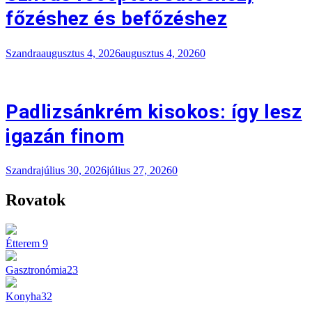
főzéshez és befőzéshez
Szandra
augusztus 4, 2026
augusztus 4, 2026
0
Padlizsánkrém kisokos: így lesz
igazán finom
Szandra
július 30, 2026
július 27, 2026
0
Rovatok
Étterem
9
Gasztronómia
23
Konyha
32