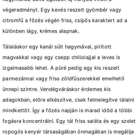
végeredményt. Egy kevés reszelt gyömbér vagy
citromfű a főzés végén friss, csípős karaktert ad a
különben lágy, krémes alapnak.
Tálaláskor egy kanál sült hagymával, pirított
magvakkal vagy egy csepp chiliolajjal a leves is
izgalmasabb lehet. A püré pedig egy kis reszelt
parmezánnal vagy friss zöldfűszerekkel emelhető
ünnepi szintre. Vendégváráskor érdemes kis
adagokban, előre elkészítve, csak felmelegítve tálalni
mindkettőt. Így a főzés napján is marad időd a többi
fogásra koncentrálni. Egy tál friss saláta és egy szelet
ropogós kenyér társaságában önmagában is megállja