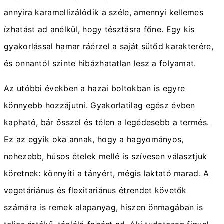
annyira karamellizálódik a széle, amennyi kellemes
ízhatást ad anélkül, hogy tésztásra főne. Egy kis
gyakorlással hamar ráérzel a saját sütőd karakterére,
és onnantól szinte hibázhatatlan lesz a folyamat.
Az utóbbi években a hazai boltokban is egyre
könnyebb hozzájutni. Gyakorlatilag egész évben
kapható, bár ősszel és télen a legédesebb a termés.
Ez az egyik oka annak, hogy a hagyományos,
nehezebb, húsos ételek mellé is szívesen választjuk
köretnek: könnyíti a tányért, mégis laktató marad. A
vegetáriánus és flexitariánus étrendet követők
számára is remek alapanyag, hiszen önmagában is