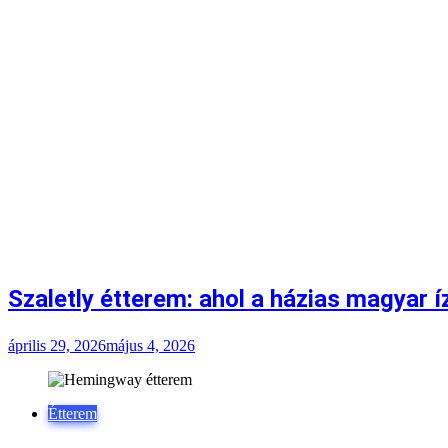
Szaletly étterem: ahol a házias magyar 
április 29, 2026
május 4, 2026
Étterem