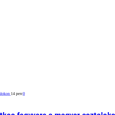
14 perc
0