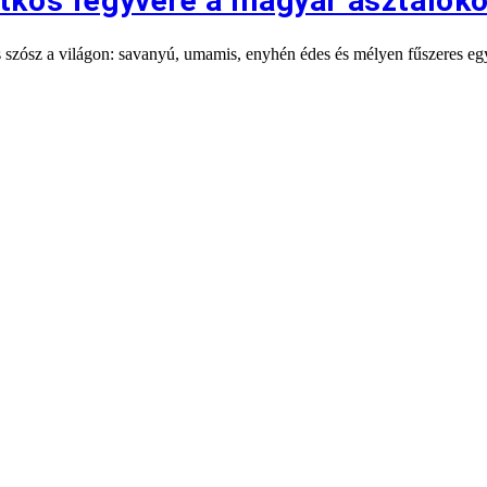
itkos fegyvere a magyar asztalok
es szósz a világon: savanyú, umamis, enyhén édes és mélyen fűszeres 