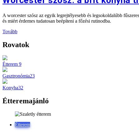
Worcester szósz: a brit konyha t
A worcester szósz az egyik legrejtélyesebb és legsokoldalúbb fűszer
és miért érdemes tudatosan beépíteni a főzési rutinodba.
Tovább
Rovatok
Étterem
9
Gasztronómia
23
Konyha
32
Étteremajánló
Étterem