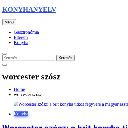
Skip
KONYHANYELV
to
content
Menu
Gasztronómia
Étterem
Konyha
Keresés:
worcester szósz
Home
worcester szósz
Konyha