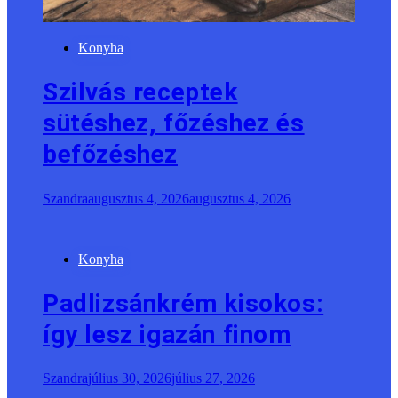
Konyha
Szilvás receptek
sütéshez, főzéshez és
befőzéshez
Szandra
augusztus 4, 2026
augusztus 4, 2026
Konyha
Padlizsánkrém kisokos:
így lesz igazán finom
Szandra
július 30, 2026
július 27, 2026