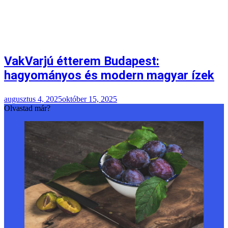
VakVarjú étterem Budapest:
hagyományos és modern magyar ízek
augusztus 4, 2025
október 15, 2025
Olvastad már?