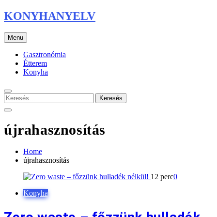
Skip
KONYHANYELV
to
content
Menu
Gasztronómia
Étterem
Konyha
Keresés:
újrahasznosítás
Home
újrahasznosítás
12 perc
0
Konyha