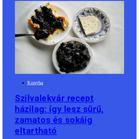
Konyha
Szilvalekvár recept
házilag: így lesz sűrű,
zamatos és sokáig
eltartható