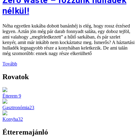
Zero waste – főzzünk hulladék
nélkül!
Néha egyetlen kukába dobott banánhéj is elég, hogy rossz érzésed
legyen. Aztán jön még pár darab fonnyadt saláta, egy doboz tejföl,
ami valahogy „megfeledkezett” a hűtő sarkában, és pár szelet
kenyér, amit már inkább nem kockáztatsz meg. Ismerős? A háztartási
hulladék legnagyobb része a konyhában keletkezik. De ami talán
még szomorúbb: ennek nagy része elkerülhető
Tovább
Rovatok
Étterem
9
Gasztronómia
23
Konyha
32
Étteremajánló