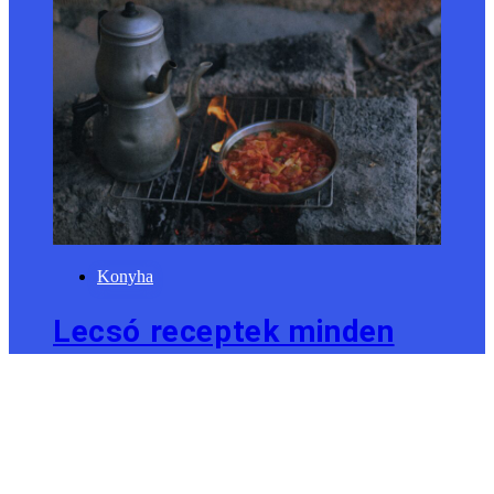
Konyha
Lecsó receptek minden
ízlésre: a klasszikustól az
egzotikusig
Szandra
július 22, 2026
július 22, 2026