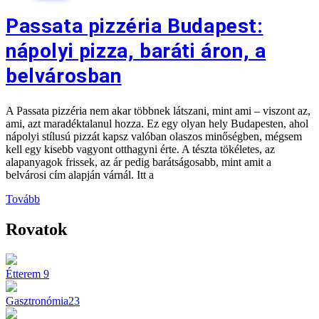
Passata pizzéria Budapest:
nápolyi pizza, baráti áron, a
belvárosban
A Passata pizzéria nem akar többnek látszani, mint ami – viszont az,
ami, azt maradéktalanul hozza. Ez egy olyan hely Budapesten, ahol
nápolyi stílusú pizzát kapsz valóban olaszos minőségben, mégsem
kell egy kisebb vagyont otthagyni érte. A tészta tökéletes, az
alapanyagok frissek, az ár pedig barátságosabb, mint amit a
belvárosi cím alapján várnál. Itt a
Tovább
Rovatok
Étterem
9
Gasztronómia
23