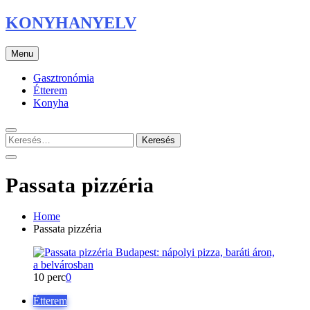
Skip
KONYHANYELV
to
content
Menu
Gasztronómia
Étterem
Konyha
Keresés:
Passata pizzéria
Home
Passata pizzéria
10 perc
0
Étterem