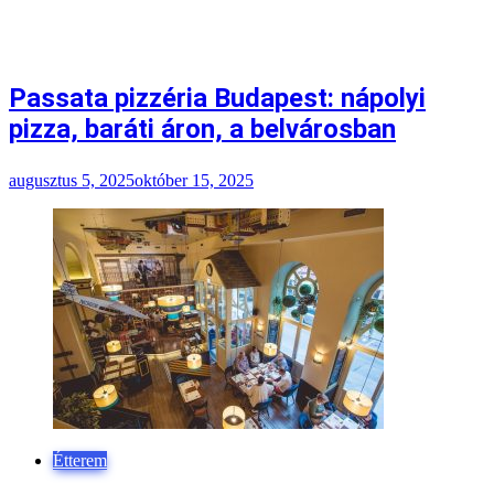
Passata pizzéria Budapest: nápolyi
pizza, baráti áron, a belvárosban
augusztus 5, 2025
október 15, 2025
Étterem