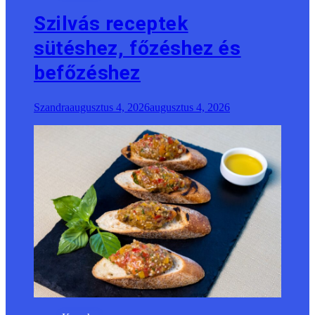
Szilvás receptek
sütéshez, főzéshez és
befőzéshez
Szandra
augusztus 4, 2026
augusztus 4, 2026