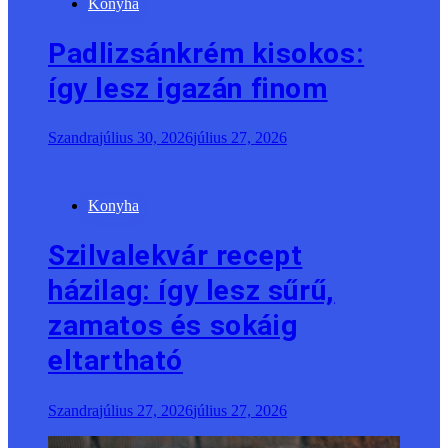
Konyha
Padlizsánkrém kisokos:
így lesz igazán finom
Szandra
július 30, 2026
július 27, 2026
Konyha
Szilvalekvár recept
házilag: így lesz sűrű,
zamatos és sokáig
eltartható
Szandra
július 27, 2026
július 27, 2026