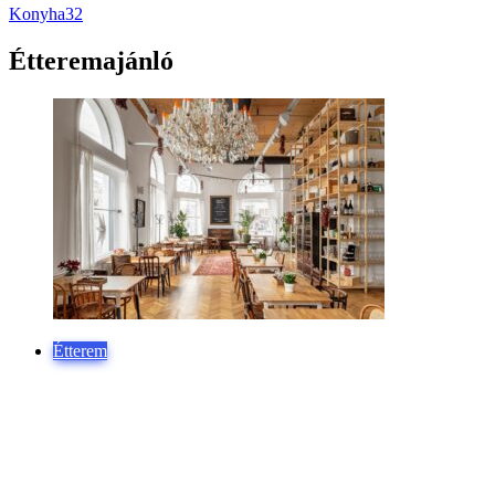
Konyha
32
Étteremajánló
Étterem