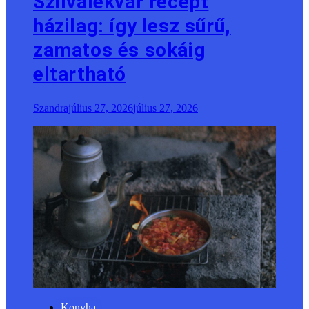
Szilvalekvár recept
házilag: így lesz sűrű,
zamatos és sokáig
eltartható
Szandra
július 27, 2026
július 27, 2026
Konyha