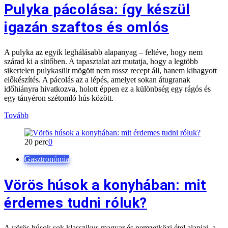
Pulyka pácolása: így készül
igazán szaftos és omlós
A pulyka az egyik leghálásabb alapanyag – feltéve, hogy nem
szárad ki a sütőben. A tapasztalat azt mutatja, hogy a legtöbb
sikertelen pulykasült mögött nem rossz recept áll, hanem kihagyott
előkészítés. A pácolás az a lépés, amelyet sokan átugranak
időhiányra hivatkozva, holott éppen ez a különbség egy rágós és
egy tányéron szétomló hús között.
Tovább
20 perc
0
Gasztronómia
Vörös húsok a konyhában: mit
érdemes tudni róluk?
A vörös húsok sok klasszikus magyar és nemzetközi étel alapjai, a