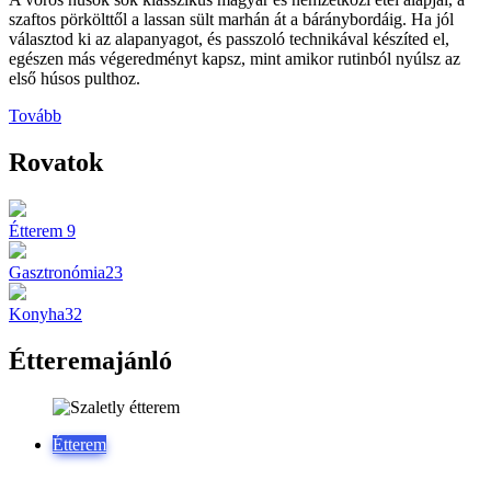
szaftos pörkölttől a lassan sült marhán át a báránybordáig. Ha jól
választod ki az alapanyagot, és passzoló technikával készíted el,
egészen más végeredményt kapsz, mint amikor rutinból nyúlsz az
első húsos pulthoz.
Tovább
Rovatok
Étterem
9
Gasztronómia
23
Konyha
32
Étteremajánló
Étterem