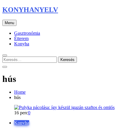
Skip
KONYHANYELV
to
content
Menu
Gasztronómia
Étterem
Konyha
Keresés:
hús
Home
hús
16 perc
0
Konyha