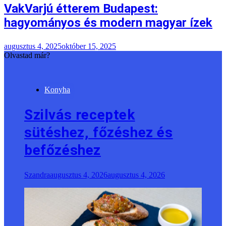
VakVarjú étterem Budapest:
hagyományos és modern magyar ízek
augusztus 4, 2025
október 15, 2025
Olvastad már?
Konyha
Szilvás receptek
sütéshez, főzéshez és
befőzéshez
Szandra
augusztus 4, 2026
augusztus 4, 2026