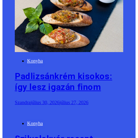
Konyha
Padlizsánkrém kisokos:
így lesz igazán finom
Szandra
július 30, 2026
július 27, 2026
Konyha